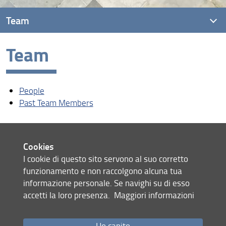
Team
Team
People
Past Team Members
People
Past Team Members
Cookies
I cookie di questo sito servono al suo corretto
funzionamento e non raccolgono alcuna tua
informazione personale. Se navighi su di esso
accetti la loro presenza.
Maggiori informazioni
Site map
RSS feed
Ho capito